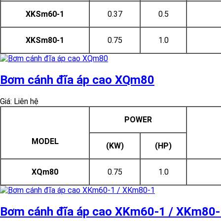
XKSm60-1
0.37
0.5
XKSm80-1
0.75
1.0
Bơm cánh đĩa áp cao XQm80
Giá: Liên hệ
POWER
MODEL
(KW)
(HP)
XQm80
0.75
1.0
Bơm cánh đĩa áp cao XKm60-1 / XKm80-