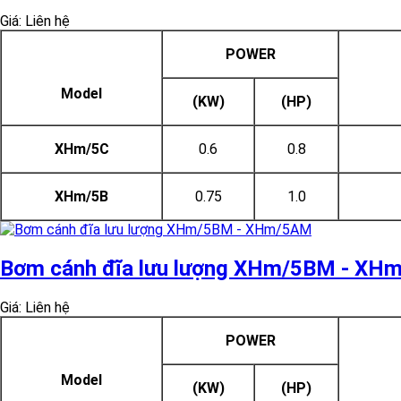
Giá: Liên hệ
POWER
Model
(KW)
(HP)
XHm/5C
0.6
0.8
XHm/5B
0.75
1.0
Bơm cánh đĩa lưu lượng XHm/5BM - XH
Giá: Liên hệ
POWER
Model
(KW)
(HP)