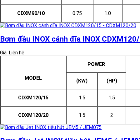
CDXM90/10
0.75
1.0
Bơm đầu INOX cánh đĩa INOX CDXM120
Giá: Liên hệ
POWER
MODEL
(KW)
(HP)
CDXM120/15
1.5
1.5
CDXM120/20
1.5
2