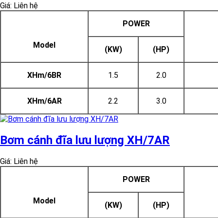
Giá: Liên hệ
POWER
Model
(KW)
(HP)
XHm/6BR
1.5
2.0
XHm/6AR
2.2
3.0
Bơm cánh đĩa lưu lượng XH/7AR
Giá: Liên hệ
POWER
Model
(KW)
(HP)