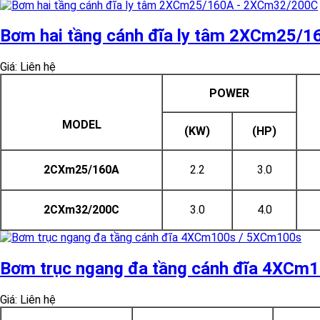
Bơm hai tầng cánh đĩa ly tâm 2XCm25/
Giá: Liên hệ
POWER
MODEL
(KW)
(HP)
2CXm25/160A
2.2
3.0
2CXm32/200C
3.0
4.0
Bơm trục ngang đa tầng cánh đĩa 4XCm
Giá: Liên hệ