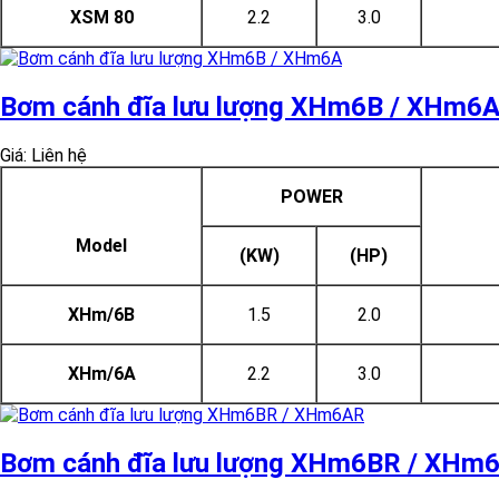
XSM 80
2.2
3.0
Bơm cánh đĩa lưu lượng XHm6B / XHm6
Giá: Liên hệ
POWER
Model
(KW)
(HP)
XHm/6B
1.5
2.0
XHm/6A
2.2
3.0
Bơm cánh đĩa lưu lượng XHm6BR / XHm