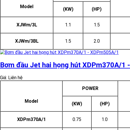
Model
(KW)
(HP)
XJWm/3L
1.1
1.5
XJWm/3BL
1.5
2.0
Bơm đầu Jet hai họng hút XDPm370A/1
Giá: Liên hệ
POWER
Model
(KW)
(HP)
XDPm370A/1
0.75
1.0