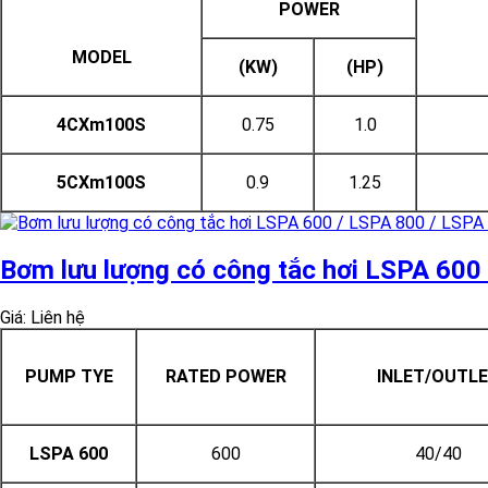
POWER
MODEL
(KW)
(HP)
4CXm100S
0.75
1.0
5CXm100S
0.9
1.25
Bơm lưu lượng có công tắc hơi LSPA 600
Giá: Liên hệ
PUMP TYE
RATED POWER
INLET/OUTL
LSPA 600
600
40/40