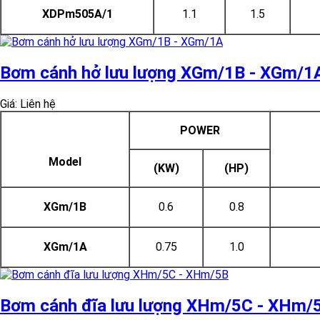
XDPm505A/1
1.1
1.5
Bơm cánh hở lưu lượng XGm/1B - XGm/1
Giá: Liên hệ
POWER
Model
(KW)
(HP)
XGm/1B
0.6
0.8
XGm/1A
0.75
1.0
Bơm cánh đĩa lưu lượng XHm/5C - XHm/