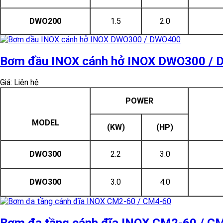
DWO200
1.5
2.0
Bơm đầu INOX cánh hở INOX DWO300 /
Giá: Liên hệ
POWER
MODEL
(KW)
(HP)
DWO300
2.2
3.0
DWO300
3.0
4.0