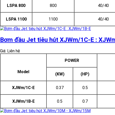
LSPA 800
800
40/40
LSPA 1100
1100
40/40
Bơm đầu Jet tiêu hút XJWm/1C-E : XJW
Giá: Liên hệ
POWER
Model
(KW)
(HP)
XJWm/1C-E
0.37
0.5
XJWm/1B-E
0.5
0.7