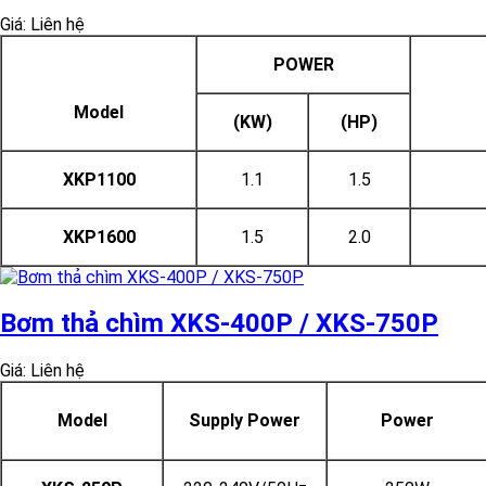
Giá: Liên hệ
POWER
Model
(KW)
(HP)
XKP1100
1.1
1.5
XKP1600
1.5
2.0
Bơm thả chìm XKS-400P / XKS-750P
Giá: Liên hệ
Model
Supply Power
Power