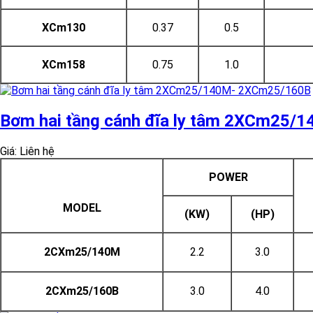
XCm130
0.37
0.5
XCm158
0.75
1.0
Bơm hai tầng cánh đĩa ly tâm 2XCm25
Giá: Liên hệ
POWER
MODEL
(KW)
(HP)
2CXm25/140M
2.2
3.0
2CXm25/160B
3.0
4.0