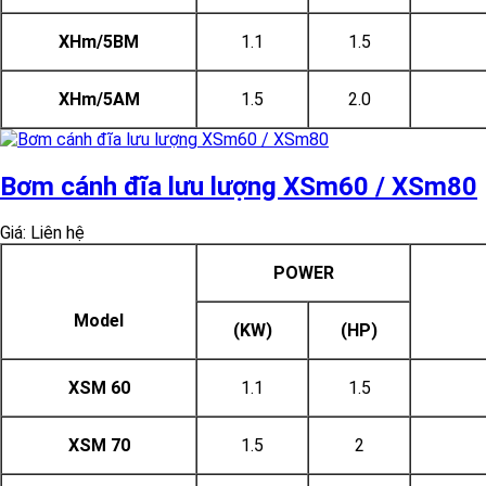
XHm/5BM
1.1
1.5
XHm/5AM
1.5
2.0
Bơm cánh đĩa lưu lượng XSm60 / XSm80
Giá: Liên hệ
POWER
Model
(KW)
(HP)
XSM 60
1.1
1.5
XSM 70
1.5
2