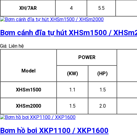
XH/7AR
4
5.5
Bơm cánh đĩa tự hút XHSm1500 / XHSm
Giá: Liên hệ
POWER
Model
(KW)
(HP)
XHSm1500
1.1
1.5
XHSm2000
1.5
2.0
Bơm hồ bơi XKP1100 / XKP1600