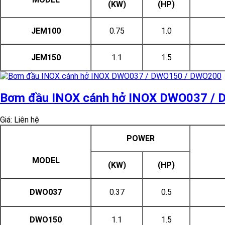
(KW)
(HP)
JEM100
0.75
1.0
JEM150
1.1
1.5
Bơm đầu INOX cánh hở INOX DWO037 /
Giá: Liên hệ
POWER
MODEL
(KW)
(HP)
DWO037
0.37
0.5
DWO150
1.1
1.5