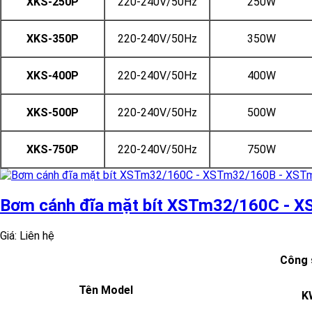
XKS-250P
220-240V/50Hz
250W
XKS-350P
220-240V/50Hz
350W
XKS-400P
220-240V/50Hz
400W
XKS-500P
220-240V/50Hz
500W
XKS-750P
220-240V/50Hz
750W
Bơm cánh đĩa mặt bít XSTm32/160C - 
Giá: Liên hệ
Công 
Tên Model
K