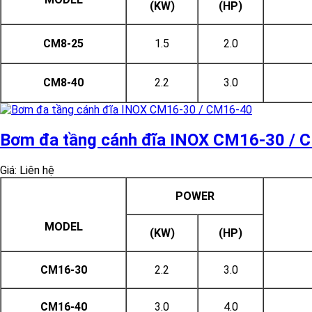
(KW)
(HP)
CM8-25
1.5
2.0
CM8-40
2.2
3.0
Bơm đa tầng cánh đĩa INOX CM16-30 / 
Giá: Liên hệ
POWER
MODEL
(KW)
(HP)
CM16-30
2.2
3.0
CM16-40
3.0
4.0